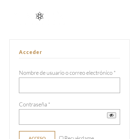
Saltar
al
contenido
Acceder
Obligator
Nombre de usuario o correo electrónico
*
Obligatorio
Contraseña
*
Recuérdame
ACCESO