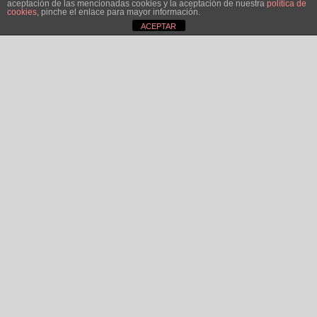
aceptación de las mencionadas cookies y la aceptación de nuestra
política de
cookies
, pinche el enlace para mayor información.
ACEPTAR
El lugar ideal para comprar pelucas en Pontevedra,
por nuestro trato cercano y personalizado.
Disponemos de sala privada para asesoramiento
capilar.
PELUCAS, PAÑUELOS Y TURBANTES
SOLUCIONES
CAPILARES