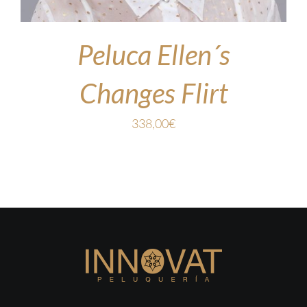
Peluca Ellen´s
Changes Flirt
338,00
€