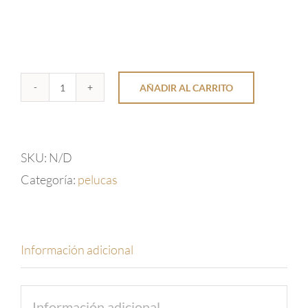
AÑADIR AL CARRITO
Peluca
Perucci
United
SKU:
N/D
cantidad
Categoría:
pelucas
Información adicional
Información adicional